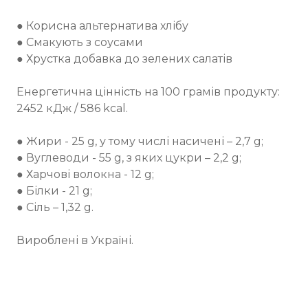
● Корисна альтернатива хлібу
● Смакують з соусами
● Хрустка добавка до зелених салатів
Енергетична цінність на 100 грамів продукту:
2452 кДж / 586 kcal.
⠀
● Жири - 25 g, у тому числі насичені – 2,7 g;
● Вуглеводи - 55 g, з яких цукри – 2,2 g;
● Харчові волокна - 12 g;
● Білки - 21 g;
● Сіль – 1,32 g.
Вироблені в Україні.