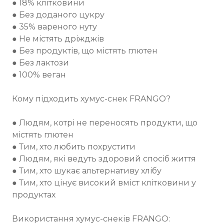
● 18% клітковини
● Без доданого цукру
● 35% вареного нуту
● Не містять дріжджів
● Без продуктів, що містять глютен
● Без лактози
● 100% веган
Кому підходить хумус-снек FRANGO?
● Людям, котрі не переносять продукти, що
містять глютен
● Тим, хто любить похрустити
● Людям, які ведуть здоровий спосіб життя
● Тим, хто шукає альтернативу хлібу
● Тим, хто цінує високий вміст клітковини у
продуктах
Використання хумус-снеків FRANGO: