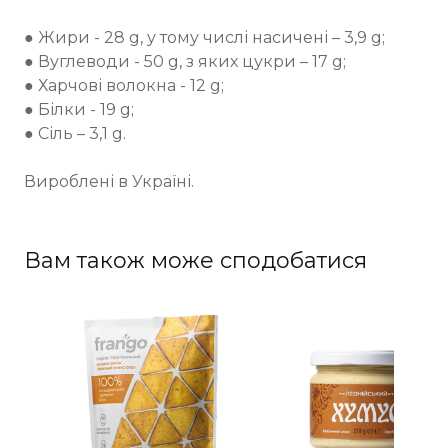
⠀
● Жири - 28 g, у тому числі насичені – 3,9 g;
● Вуглеводи - 50 g, з яких цукри – 17 g;
● Харчові волокна - 12 g;
● Білки - 19 g;
● Сіль – 3,1 g.
Вироблені в Україні.
Вам також може сподобатися