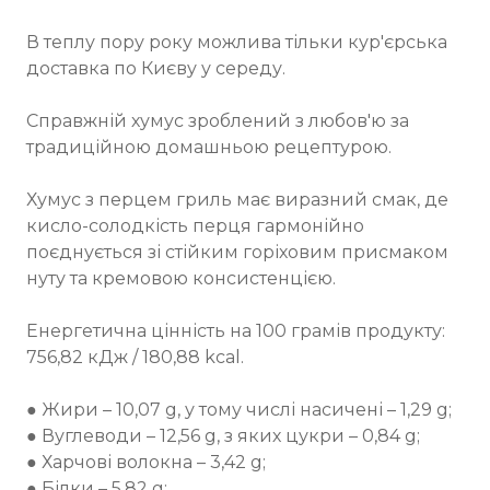
В теплу пору року можлива тільки кур'єрська
доставка по Києву у середу.
Справжній хумус зроблений з любов'ю за
традиційною домашньою рецептурою.
Хумус з перцем гриль має виразний смак, де
кисло-солодкість перця гармонійно
поєднується зі стійким горіховим присмаком
нуту та кремовою консистенцією.
Енергетична цінність на 100 грамів продукту:
756,82 кДж / 180,88 kcal.
⠀
● Жири – 10,07 g, у тому числі насичені – 1,29 g;
● Вуглеводи – 12,56 g, з яких цукри – 0,84 g;
● Харчові волокна – 3,42 g;
● Білки – 5,82 g;