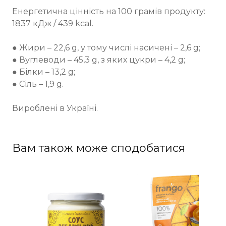
Енергетична цінність на 100 грамів продукту:
1837 кДж / 439 kcal.
⠀
● Жири – 22,6 g, у тому числі насичені – 2,6 g;
● Вуглеводи – 45,3 g, з яких цукри – 4,2 g;
● Білки – 13,2 g;
● Сіль – 1,9 g.
Вироблені в Україні.
Вам також може сподобатися