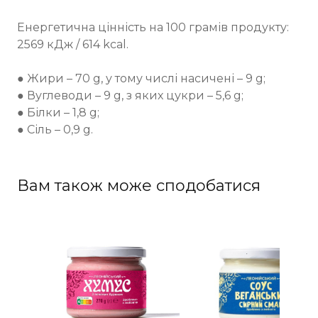
Енергетична цінність на 100 грамів продукту:
2569 кДж / 614 kcal.
⠀
● Жири – 70 g, у тому числі насичені – 9 g;
● Вуглеводи – 9 g, з яких цукри – 5,6 g;
● Білки – 1,8 g;
● Сіль – 0,9 g.
Вам також може сподобатися