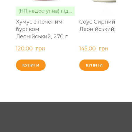
(НП недоступна) під замовлення
Хумус з печеним
Соус Сирний смак
буряком
Леонійський, 250 г
Леонійський, 270 г
120,00  грн
145,00  грн
КУПИТИ
КУПИТИ