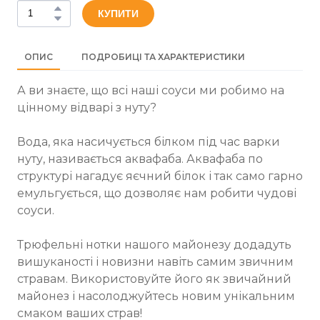
КУПИТИ
ОПИС
ПОДРОБИЦІ ТА ХАРАКТЕРИСТИКИ
А ви знаєте, що всі наші соуси ми робимо на
цінному відварі з нуту?
Вода, яка насичується білком під час варки
нуту, називається аквафаба. Аквафаба по
структурі нагадує яєчний білок і так само гарно
емульгується, що дозволяє нам робити чудові
соуси.
Трюфельні нотки нашого майонезу додадуть
вишуканості і новизни навіть самим звичним
стравам. Використовуйте його як звичайний
майонез і насолоджуйтесь новим унікальним
смаком ваших страв!